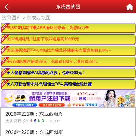
东成西就图
澳彩图库
> 东成西就图
🌹[8818彩票]下载APP送48元彩金，为您助力🌹
★[49彩票]用户注册下载即送最高19999元
★充值买澳彩不中,本站比华强北还强的实力最高包赔100%~
★6768彩票注册送30元，充值送100%，满月送88元。
★大發彩票精准AI高频彩跟投，包赔3000元！
★八万彩合营计划-代理佣金70%,高额佣金轻松赚
2026年221期：东成西就图
更多资料尽在
４
８
ｋ９
．ｃｏｍ
2026年220期：东成西就图