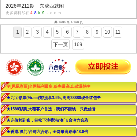
2026年212期：东成西就图
更多资料尽在
４
８
ｋ９
．ｃｏｍ
共 1686 条 1/169 页
1
2
3
4
5
6
7
8
9
10
11
下一页
169
🌹[凤凰彩票]全网福利最多,倍率最高,出款最快🌹
★九宝彩票(9b.cc)充/提享3.5%,周周38888现金红包🌹
★1588彩票,大额客户首选→我们不赚钱，只做信誉
★充值秒到账，轻松下注香港/澳门/台湾六合彩
★香港/澳门/台湾六合彩，全网最高赔率48.8倍