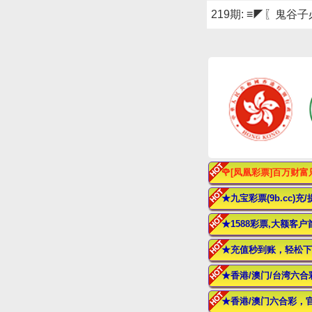
219期: ≡◤〖鬼
🌹[凤凰彩票]百万财
★九宝彩票(9b.cc)充/
★1588彩票,大额客
★充值秒到账，轻松下
★香港/澳门/台湾六合
★香港/澳门六合彩，