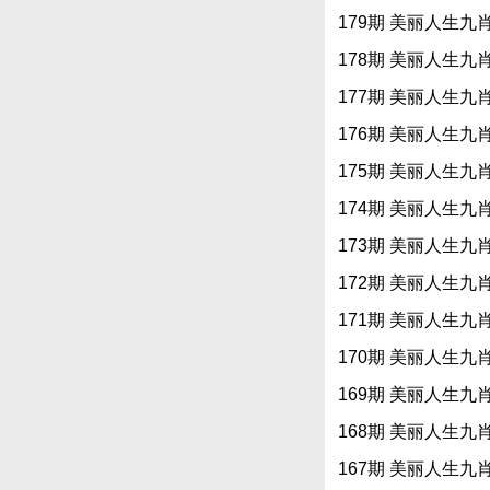
179期 美丽人生九肖
178期 美丽人生九
177期 美丽人生九肖
176期 美丽人生九
175期 美丽人生九肖
174期 美丽人生九肖
173期 美丽人生九
172期 美丽人生九
171期 美丽人生九
170期 美丽人生九
169期 美丽人生九
168期 美丽人生九肖
167期 美丽人生九肖