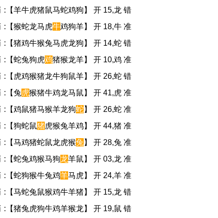
 :【羊牛虎猪鼠马蛇鸡狗】 开 15,龙 错
肖 :【猴蛇龙马虎
牛
鸡狗羊】 开 18,牛 准
 :【猪鸡牛猴兔马虎龙狗】 开 14,蛇 错
肖 :【蛇兔狗虎
鸡
猪猴龙羊】 开 10,鸡 准
 :【虎鸡猴猪龙牛狗鼠羊】 开 26,蛇 错
 :【兔
虎
猴猪牛鸡龙马鼠】 开 41,虎 准
肖 :【鸡鼠猪马猴羊龙狗
蛇
】 开 26,蛇 准
肖 :【狗蛇鼠
猪
虎猴兔羊鸡】 开 44,猪 准
肖 :【马鸡猪蛇鼠龙虎猴
兔
】 开 28,兔 准
肖 :【蛇兔鸡猴马狗
龙
羊鼠】 开 03,龙 准
肖 :【蛇狗猴牛兔鸡
羊
马虎】 开 24,羊 准
 :【马蛇兔鼠猴鸡牛羊猪】 开 15,龙 错
 :【猪兔虎狗牛鸡羊猴龙】 开 19,鼠 错