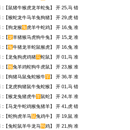
 :【鼠猪牛猴虎龙羊蛇兔】 开 25,马 错
 :【猴蛇龙牛马羊兔狗猪】 开 29,虎 错
肖 :【狗龙猴
兔
虎羊牛蛇鸡】 开 16,兔 准
 :【
龙
羊猪猴马虎狗牛兔】 开 15,龙 准
 :【
兔
牛猪龙羊蛇鼠猴虎】 开 16,兔 准
肖 :【龙兔狗虎鸡猪
马
蛇鼠】 开 01,马 准
 :【
猴
兔羊鸡蛇狗牛虎鼠】 开 23,猴 准
肖 :【狗猪马鼠兔蛇猴牛
羊
】 开 36,羊 准
 :【龙虎狗猪鼠牛兔蛇猴】 开 01,马 错
肖 :【猴龙兔猪虎牛
羊
鼠蛇】 开 24,羊 准
 :【马龙牛蛇鸡猴兔猪羊】 开 41,虎 错
肖 :【蛇狗虎羊马
鼠
兔鸡牛】 开 19,鼠 准
肖 :【兔蛇鼠羊牛龙马
狗
鸡】 开 21,狗 准