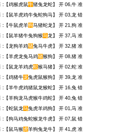
肖 :【鸡猴虎鼠
牛
猪兔龙蛇】 开 06,牛 准
 :【鼠羊虎鸡牛兔蛇狗马】 开 03,龙 错
肖 :【牛鼠虎羊
狗
马猪蛇龙】 开 21,狗 准
肖 :【鼠羊猪牛兔狗猴
马
龙】 开 37,马 准
肖 :【龙狗羊鸡
猪
兔马牛虎】 开 32,猪 准
肖 :【羊虎龙兔马鸡
猪
猴狗】 开 08,猪 准
肖 :【鼠龙羊鸡虎
蛇
猴马猪】 开 02,蛇 准
肖 :【鸡猪牛
龙
兔虎鼠猴狗】 开 39,龙 准
 :【羊牛虎鸡猪鼠龙猴蛇】 开 16,兔 错
 :【羊狗龙马虎猴牛鸡蛇】 开 40,兔 错
肖 :【蛇鼠龙
马
兔虎羊鸡狗】 开 01,马 准
 :【狗马鸡兔蛇猴龙牛虎】 开 07,鼠 错
肖 :【鼠马猴
虎
羊狗兔龙牛】 开 41,虎 准