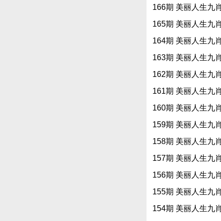
166期 美丽人生九
165期 美丽人生九肖
164期 美丽人生九
163期 美丽人生九
162期 美丽人生九
161期 美丽人生九
160期 美丽人生九
159期 美丽人生九
158期 美丽人生九肖
157期 美丽人生九肖
156期 美丽人生九
155期 美丽人生九肖
154期 美丽人生九