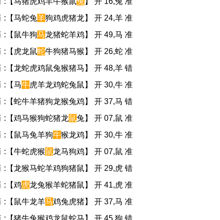
肖 :【马猪虎鸡羊牛猴鼠
兔
】 开 16,兔 准
肖 :【马蛇兔
羊
狗鸡虎猪龙】 开 24,羊 准
肖 :【鼠牛狗
马
龙猪蛇羊鸡】 开 49,马 准
肖 :【虎龙鼠
蛇
牛狗猪马猴】 开 26,蛇 准
 :【龙蛇虎鸡鼠兔猴猪马】 开 48,羊 错
 :【马
牛
虎羊龙鸡蛇兔鼠】 开 30,牛 准
 :【蛇牛羊猪狗龙猴兔鸡】 开 37,马 错
肖 :【鸡马猴狗蛇猪龙
鼠
兔】 开 07,鼠 准
肖 :【鼠马兔羊狗
牛
猴龙鸡】 开 30,牛 准
肖 :【牛蛇虎猴
鼠
龙马狗鸡】 开 07,鼠 准
 :【龙猴马蛇羊鸡狗猪鼠】 开 29,虎 错
 :【鸡
虎
龙兔猴羊蛇猪鼠】 开 41,虎 准
肖 :【鼠牛龙羊
马
鸡兔虎猪】 开 37,马 准
 :【猪牛兔猴鸡龙鼠蛇马】 开 45,狗 错