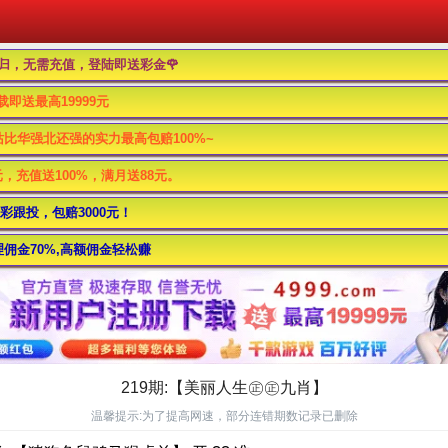
员回归，无需充值，登陆即送彩金🌹
载即送最高19999元
站比华强北还强的实力最高包赔100%~
元，充值送100%，满月送88元。
彩跟投，包赔3000元！
佣金70%,高额佣金轻松赚
219期:【美丽人生㊣㊣九肖】
温馨提示:为了提高网速，部分连错期数记录已删除