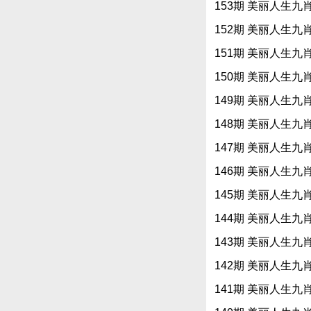
153期 美丽人生九
152期 美丽人生九
151期 美丽人生九肖
150期 美丽人生九
149期 美丽人生九肖
148期 美丽人生九肖
147期 美丽人生九肖
146期 美丽人生九
145期 美丽人生九肖
144期 美丽人生九肖
143期 美丽人生九
142期 美丽人生九
141期 美丽人生九