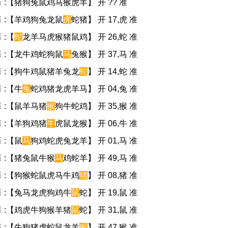
 :【猪狗兔鼠鸡马猴虎羊】 开 ?? 准
肖 :【羊鸡狗兔龙鼠
虎
蛇猪】 开 17,虎 准
 :【
蛇
龙羊马虎猴猪鼠鸡】 开 26,蛇 准
肖 :【龙牛鸡蛇狗鼠
马
兔猴】 开 37,马 准
肖 :【狗牛鸡鼠猪羊兔龙
蛇
】 开 14,蛇 准
 :【牛
兔
蛇鸡猪龙虎羊马】 开 04,兔 准
肖 :【鼠羊马猪
猴
狗牛蛇鸡】 开 35,猴 准
肖 :【羊狗鸡猪
牛
虎鼠龙猴】 开 06,牛 准
 :【鼠
马
狗鸡蛇虎兔龙羊】 开 01,马 准
肖 :【猪兔鼠牛猴
马
鸡蛇羊】 开 49,马 准
肖 :【狗猴蛇鼠虎马牛鸡
猪
】 开 08,猪 准
肖 :【兔马龙虎狗鸡牛
鼠
蛇】 开 19,鼠 准
肖 :【鸡虎牛狗猴羊猪
鼠
蛇】 开 31,鼠 准
肖 :【牛狗猪虎蛇鼠龙羊
猴
】 开 47,猴 准